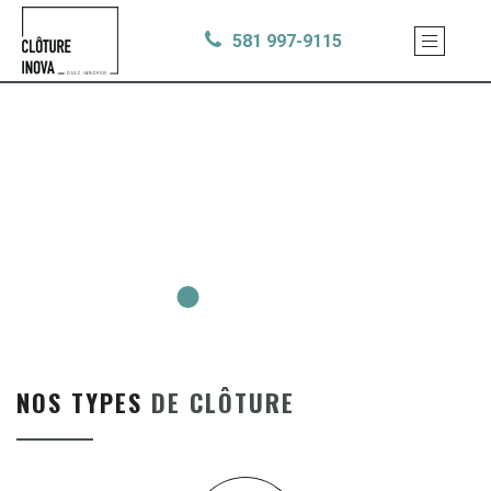
Aller
ACCUEIL
au
NOS PRODUITS
581 997-9115
contenu
FOURNITURE DE MATÉRIEL
principal
SOUMISSION EN LIGNE
NOUS JOINDRE
NOS TYPES
DE CLÔTURE